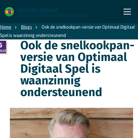
Direct naar content
Direct naar hoofdnavigatie
Optimaal Digitaal
Verbeter spelenderwijs je (online) dienstverlening
,
Zoeken
naar
Home
Blogs
Ook de snelkookpan-versie van Optimaal Digitaal
de
Spel is waanzinnig ondersteunend
homepage
Ook de snelkookpan-
6
2023
versie van Optimaal
Digitaal Spel is
waanzinnig
ondersteunend