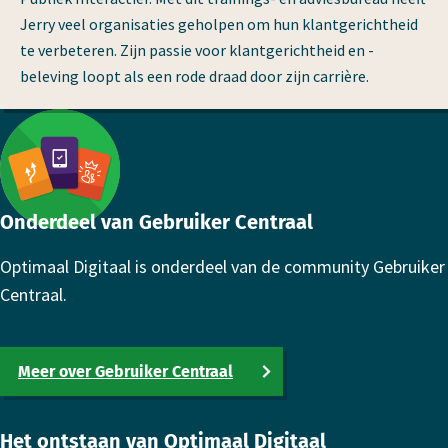
Jerry veel organisaties geholpen om hun klantgerichtheid
te verbeteren. Zijn passie voor klantgerichtheid en -
beleving loopt als een rode draad door zijn carrière.
Footer
Onderdeel van Gebruiker Centraal
Optimaal Digitaal is onderdeel van de community Gebruiker
Centraal.
Meer over Gebruiker Centraal
Het ontstaan van Optimaal Digitaal