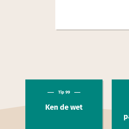
Tip 99
Ken de wet
p