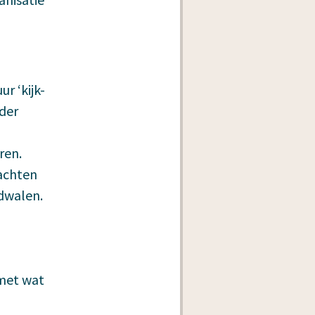
r ‘kijk-
nder
ren.
dachten
fdwalen.
 met wat