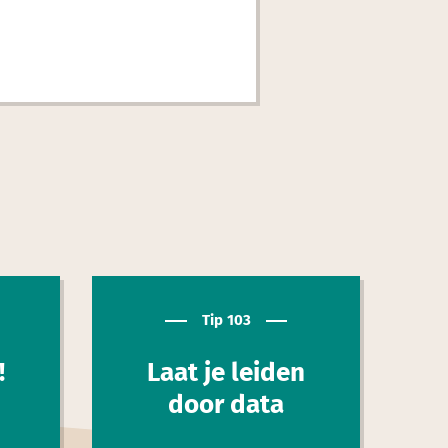
Tip 103
!
Laat je leiden
door data