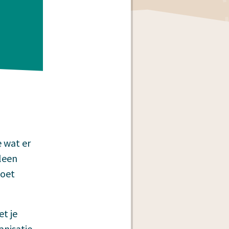
e wat er
lleen
moet
et je
anisatie