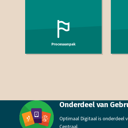
Procesaanpak
Footer
Onderdeel van Gebru
Optimaal Digitaal is onderdeel
Centraal.