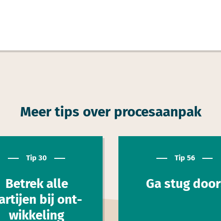
Meer tips over procesaanpak
Tip 30
Tip 56
Betrek alle
Ga stug door
artijen bij ont­
wik­keling