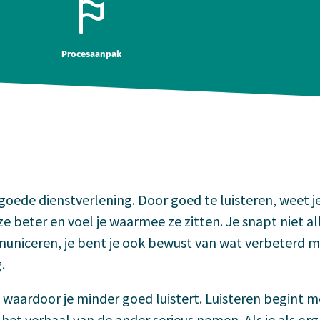
Procesaanpak
 goede dienstverlening. Door goed te luisteren, weet j
e ze beter en voel je waarmee ze zitten. Je snapt niet a
uniceren, je bent je ook bewust van wat verbeterd 
.
 waardoor je minder goed luistert. Luisteren begint m
het verhaal van de ander serieus nemen. Als je als org