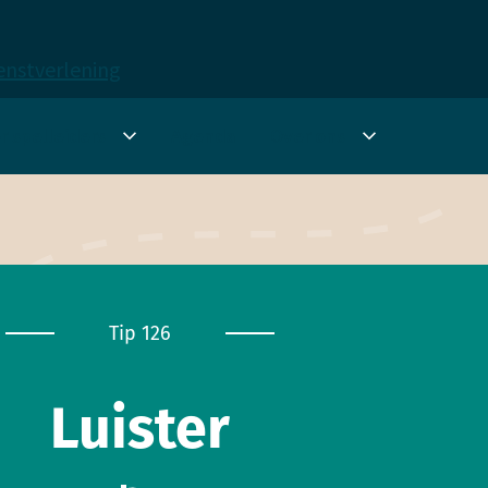
ienstverlening
r spel­leiders
Agenda
Over ons
nu
Submenu
Submenu
ten
Voor
Over
spel­
ons
leiders
Tip 126
Luister