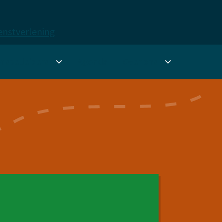
ienstverlening
r spel­leiders
Agenda
Over ons
nu
Submenu
Submenu
ten
Voor
Over
spel­
ons
leiders