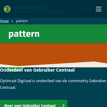
Direct naar content
Direct naar hoofdnavigatie
Optimaal Digitaal
Verbeter spelenderwijs je (online) dienstverlening
,
Zoeken
naar
Home
pattern
de
homepage
pattern
Footer
Onderdeel van Gebruiker Centraal
Optimaal Digitaal is onderdeel van de community Gebruiker
Centraal.
Meer over Gebruiker Centraal