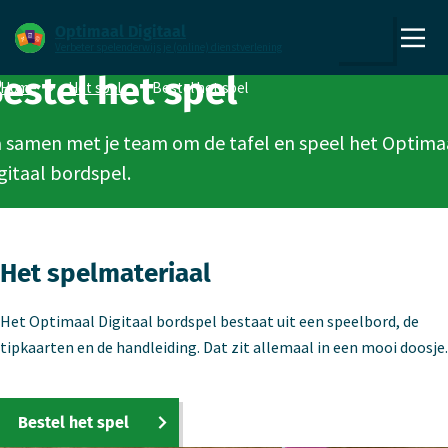
Direct naar content
Direct naar hoofdnavigatie
Optimaal Digitaal
Verbeter spelenderwijs je (online) dienstverlening
,
Zoeken
estel het spel
naar
Home
Het spel
Bestel het spel
de
homepage
 samen met je team om de tafel en speel het Optima
gitaal bordspel.
Het spelmateriaal
Het Optimaal Digitaal bordspel bestaat uit een speelbord, de
tipkaarten en de handleiding. Dat zit allemaal in een mooi doosje.
Bestel het spel