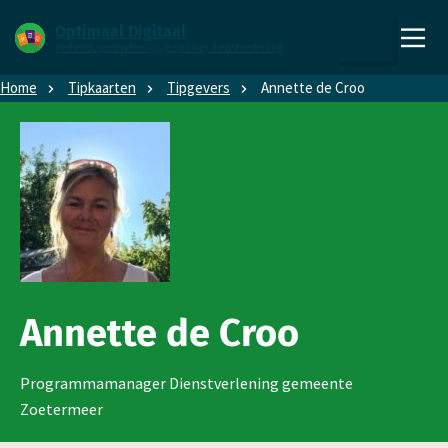
Direct naar content
Direct naar hoofdnavigatie
Optimaal Digitaal
Verbeter spelenderwijs je (online) dienstverlening
,
Zoeken
naar
Home
Tipkaarten
Tipgevers
Annette de Croo
de
homepage
Annette de Croo
Programmamanager Dienstverlening gemeente
Zoetermeer