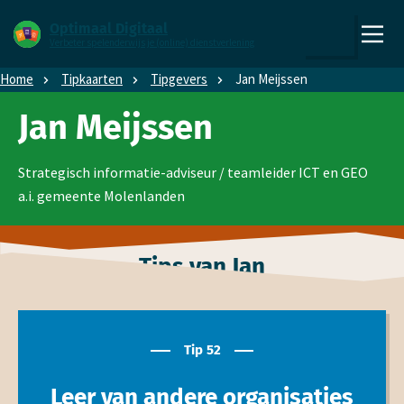
Direct naar content
Direct naar hoofdnavigatie
Optimaal Digitaal
Verbeter spelenderwijs je (online) dienstverlening
,
Zoeken
naar
Home
Tipkaarten
Tipgevers
Jan Meijssen
de
homepage
Jan Meijssen
Strategisch informatie-adviseur / teamleider ICT en GEO
a.i. gemeente Molenlanden
Tips van Jan
Tip 52
Leer van andere organisaties