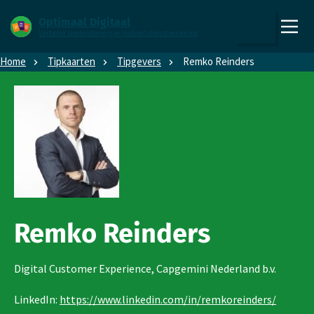
Direct naar content
Direct naar hoofdnavigatie
Optimaal Digitaal
Verbeter spelenderwijs je (online) dienstverlening
,
Zoeken
naar
Home
Tipkaarten
Tipgevers
Remko Reinders
de
homepage
Remko Reinders
Digital Customer Experience, Capgemini Nederland b.v.
LinkedIn:
https://www.linkedin.com/in/remkoreinders/