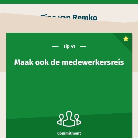
Tips van Remko
Dit is een
toptip
Tip 41
Maak ook de medewerkers­reis
Commitment