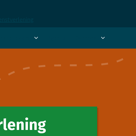
ienstverlening
r spel­leiders
Agenda
Over ons
nu
Submenu
Submenu
ten
Voor
Over
spel­
ons
g
leiders
rlening