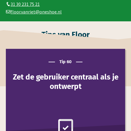
31 30 231 75 21
floor.vanriet@oneshoe.nl
Tips van Floor
Tip 60
Zet de gebruiker centraal als je
ont­werpt