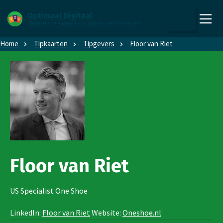
Direct naar content
Direct naar hoofdnavigatie
Optimaal Digitaal
Verbeter spelenderwijs je (online) dienstverlening
,
Zoeken
naar
Home
Tipkaarten
Tipgevers
Floor van Riet
de
homepage
Floor van Riet
US Specialist One Shoe
LinkedIn:
Floor van Riet
Website:
Oneshoe.nl