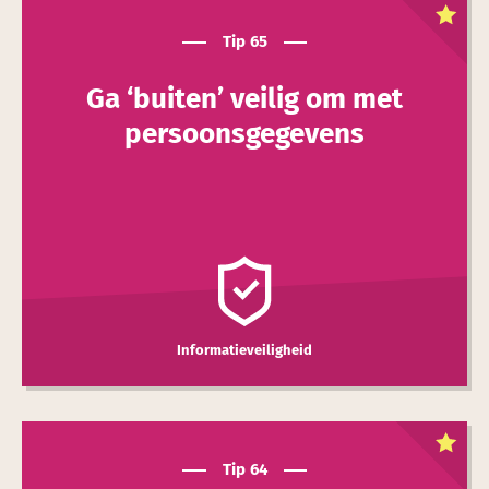
Dit is een
toptip
Tip 65
Ga ‘buiten’ veilig om met
persoons­gegevens
Informatieveiligheid
Dit is een
toptip
Tip 64