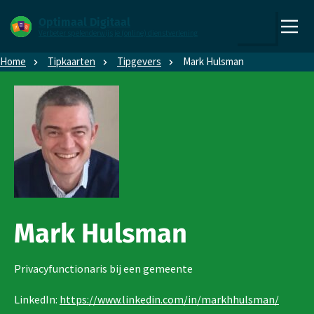
Direct naar content
Direct naar hoofdnavigatie
Optimaal Digitaal
Verbeter spelenderwijs je (online) dienstverlening
,
Zoeken
naar
Home
Tipkaarten
Tipgevers
Mark Hulsman
de
homepage
Mark Hulsman
Privacyfunctionaris bij een gemeente
LinkedIn:
https://www.linkedin.com/in/markhhulsman/