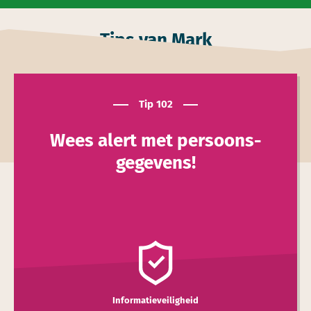
Tips van Mark
Tip 102
Wees alert met persoons­
gegevens!
Informatieveiligheid