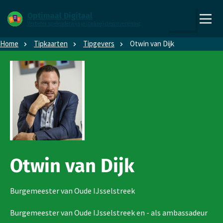
Direct naar content
Direct naar hoofdnavigatie
Optimaal Digitaal
Verbeter spelenderwijs je (online) dienstverlening
,
Zoeken
naar
Home
Tipkaarten
Tipgevers
Otwin van Dijk
de
homepage
Otwin van Dijk
Burgemeester van Oude IJsselstreek
Burgemeester van Oude IJsselstreek en - als ambassadeur