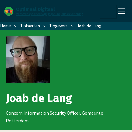
Direct naar content
Direct naar hoofdnavigatie
Optimaal Digitaal
Verbeter spelenderwijs je (online) dienstverlening
,
Zoeken
naar
Home
Tipkaarten
Tipgevers
Joab de Lang
de
homepage
Joab de Lang
Concern Information Security Officer, Gemeente
Rotterdam