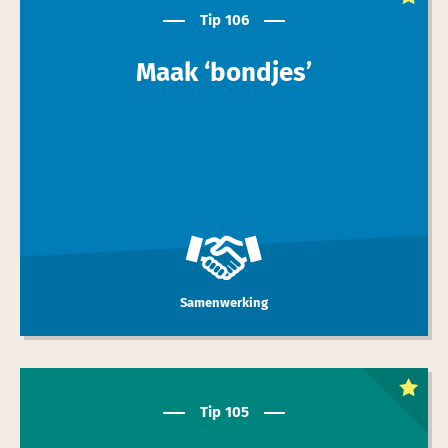
toptip
Tip 106
Maak ‘bondjes’
Samenwerking
Dit is een
toptip
Tip 105