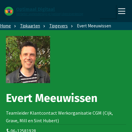
Direct naar content
Direct naar hoofdnavigatie
Optimaal Digitaal
Verbeter spelenderwijs je (online) dienstverlening
,
Zoeken
naar
Home
Tipkaarten
Tipgevers
Evert Meeuwissen
de
homepage
Evert Meeuwissen
Teamleider Klantcontact Werkorganisatie CGM (Cijk,
Grave, Mill en Sint Hubert)
06-12581928