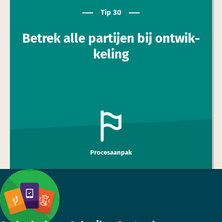
Tip 30
Betrek alle partijen bij ont­wik­
keling
Procesaanpak
Footer