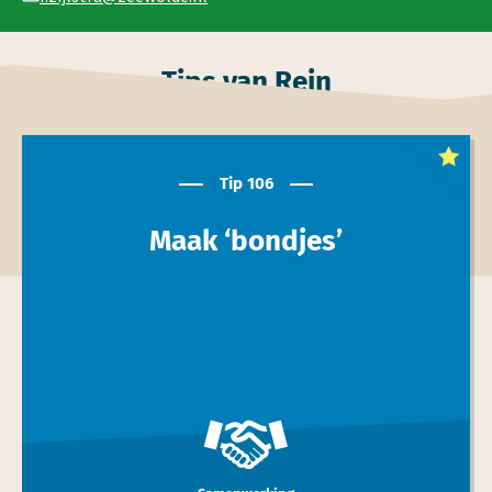
Tips van Rein
Dit is een
toptip
Tip 106
Maak ‘bondjes’