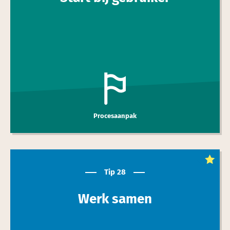
Procesaanpak
Dit is een
toptip
Tip 28
Werk samen