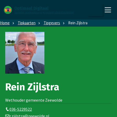
Direct naar content
Direct naar hoofdnavigatie
Optimaal Digitaal
Verbeter spelenderwijs je (online) dienstverlening
,
Zoeken
naar
Home
Tipkaarten
Tipgevers
Rein Zijlstra
de
homepage
Rein Zijlstra
Wethouder gemeente Zeewolde
036-5229522
r.zijlstra@zeewolde.nl