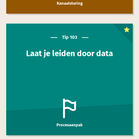
Kanaalsturing
Dit is een
toptip
Tip 103
Laat je leiden door data
Procesaanpak