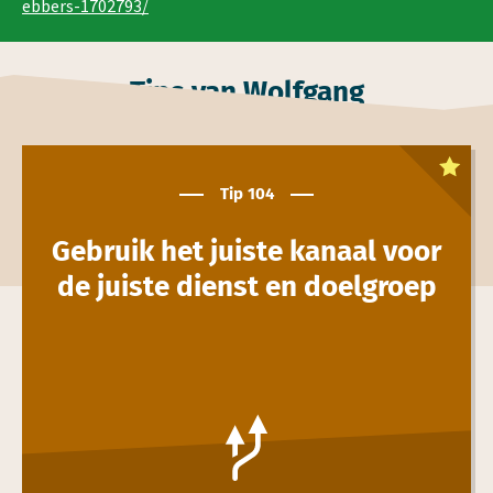
ebbers-1702793/
Tips van Wolfgang
Dit is een
toptip
Tip 104
Gebruik het juiste kanaal voor
de juiste dienst en doelgroep