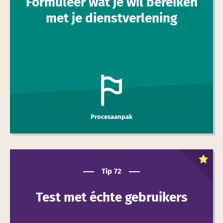
Formuleer wat je wil bereiken
met je dienst­verlening
Procesaanpak
Dit is een
toptip
Tip 72
Test met échte gebruikers