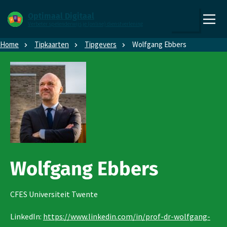
Direct naar content
Direct naar hoofdnavigatie
Optimaal Digitaal
Verbeter spelenderwijs je (online) dienstverlening
,
Zoeken
naar
Home
Tipkaarten
Tipgevers
Wolfgang Ebbers
de
homepage
Wolfgang Ebbers
CFES Universiteit Twente
LinkedIn:
https://www.linkedin.com/in/prof-dr-wolfgang-